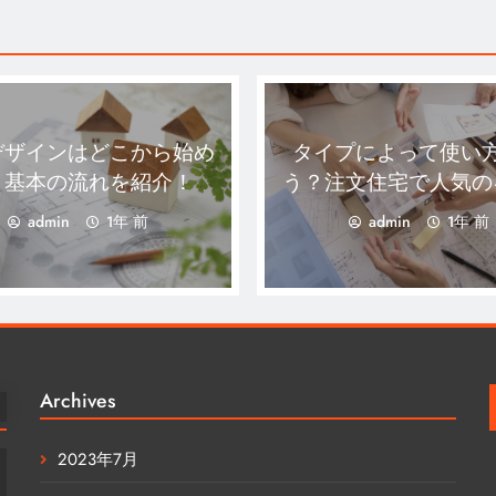
デザインはどこから始め
タイプによって使い
？基本の流れを紹介！
う？注文住宅で人気の
ンパターン
admin
1年 前
admin
1年 前
Archives
2023年7月