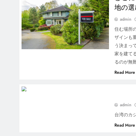
地の選
admin
住む場所
ザインも
う決まっ
家を建て
るのが無
どこに住みたい？注文住宅
Read More
の家づくりで重要な土地の
選び方
admin
台湾のカ
Read More