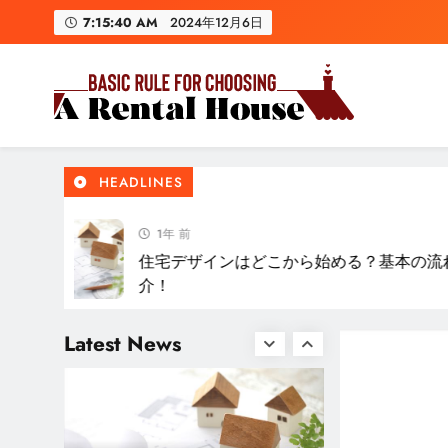
Skip
7:15:41 AM
2024年12月6日
to
content
Basic Rule For Choosing A 
HEADLINES
1年 前
住宅デザインはどこから始める？基本の流れを
介！
Latest News
住宅デザインはどこから始