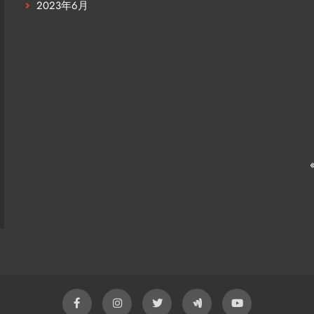
2023年6月
プによって使い方が違う？注文住
家族で話し合
人気のキッチンパターン
ムの計画
前
1年 前