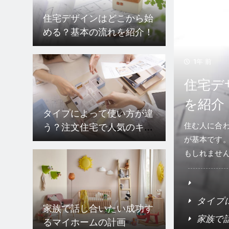
める？基本の流れを紹介！
1年 前
住宅デザインはどこから始める
タイプによって使い方が違
う？注文住宅で人気のキッ
を紹介！
チンパターン
住む人に合わせて部屋・収納の種類や数を考えよう 住
が基本です。まずは注文住宅に誰が住むのかを明確に
もしれませんが、少ししたら親の介護が必要になるの
家族で話し合いたい成功す
るマイホームの計画
タイプによって使い方が違う？注文住宅で人
家族で話し合いたい成功するマイホームの計