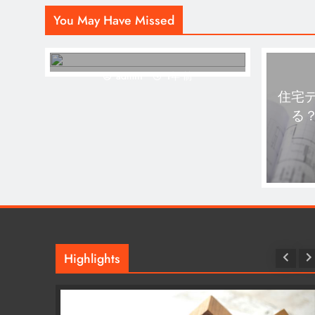
You May Have Missed
admin
1年 前
住宅
る
Highlights