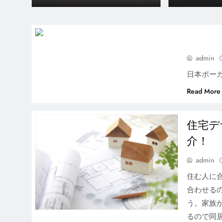
admin
日本ポー
Read More
住宅デ
どこに住みたい？注文住宅
介！
の家づくりで重要な土地の
admin
選び方
住む人に
合わせる
う。家族
るので同