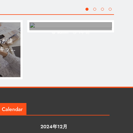
admin
1年 前
方が違
家
キッチ
Calendar
2024年12月