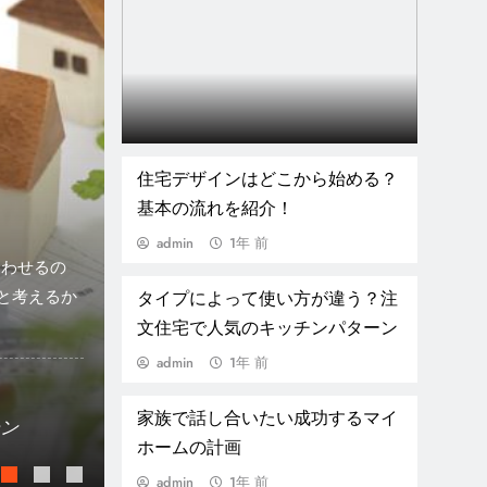
て使い方が違う？注文住宅で人
住宅デザインはどこから始める？
基本の流れを紹介！
パターン
admin
1年 前
るI型 注文住宅を建てる時に、キッチン選びで頭を悩ませる人も
チンと言ってもいくつかの種類が用意されていますが、定番とも
タイプによって使い方が違う？注
ファベットのIのようにシンク、コン…
文住宅で人気のキッチンパターン
admin
1年 前
家族で話し合いたい成功するマイ
こから始める？基本の流れを紹介！
ホームの計画
い成功するマイホームの計画
admin
1年 前