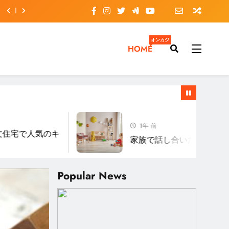
オンカジ
HOME
1年 前
宅で人気のキ
家族で話し合いたい成功するマ
Popular News