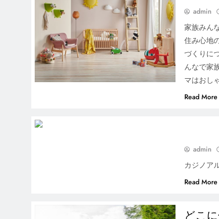
admin
家族みん
住み心地
づくりに
タイプによって使い方が違
んなで家
う？注文住宅で人気のキッ
マはおし
チンパターン
Read More
admin
家族で話し合いたい成功す
るマイホームの計画
カジノア
Read More
どこに