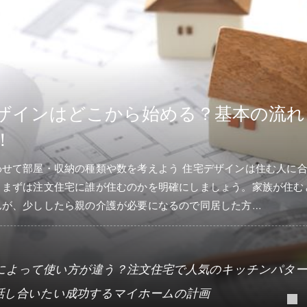
1年 前
？基本の流れ
タイプによっ
気のキッチン
宅デザインは住む人に合わせるの
コンパクトにまとめられ
しましょう。家族が住むと考えるか
多くいます。一口にキッ
で同居した方…
言えるのがI型です。アル
気のキッチンパターン
住宅デザインはど
画
家族で話し合いた